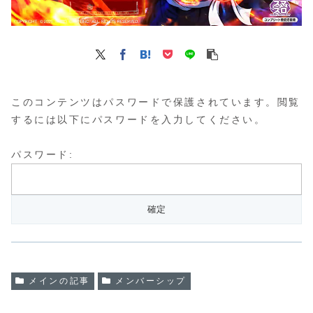
このコンテンツはパスワードで保護されています。閲覧
するには以下にパスワードを入力してください。
パスワード:
メインの記事
メンバーシップ