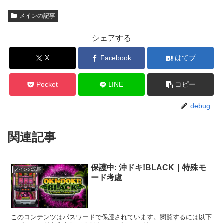
メインの記事
シェアする
X
Facebook
はてブ
Pocket
LINE
コピー
debug
関連記事
保護中: 沖ドキ!BLACK｜特殊モ
メインの記事
ード考慮
このコンテンツはパスワードで保護されています。閲覧するには以下