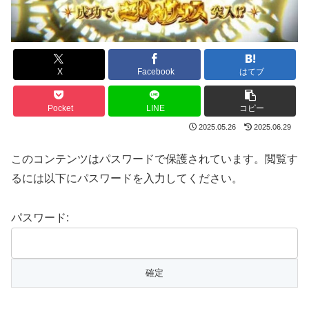
X
Facebook
はてブ
Pocket
LINE
コピー
2025.05.26
2025.06.29
このコンテンツはパスワードで保護されています。閲覧す
るには以下にパスワードを入力してください。
パスワード: