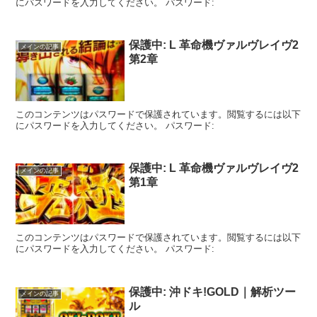
にパスワードを入力してください。 パスワード:
保護中: L 革命機ヴァルヴレイヴ2
メインの記事
第2章
このコンテンツはパスワードで保護されています。閲覧するには以下
にパスワードを入力してください。 パスワード:
保護中: L 革命機ヴァルヴレイヴ2
メインの記事
第1章
このコンテンツはパスワードで保護されています。閲覧するには以下
にパスワードを入力してください。 パスワード:
保護中: 沖ドキ!GOLD｜解析ツー
メインの記事
ル