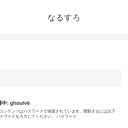
なるすろ
中: ghoulv6
コンテンツはパスワードで保護されています。閲覧するには以下
スワードを入力してください。 パスワード: