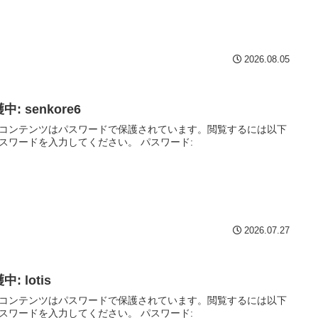
2026.08.05
中: senkore6
コンテンツはパスワードで保護されています。閲覧するには以下
スワードを入力してください。 パスワード:
2026.07.27
中: lotis
コンテンツはパスワードで保護されています。閲覧するには以下
スワードを入力してください。 パスワード: