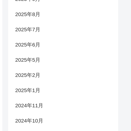
2025年8月
2025年7月
2025年6月
2025年5月
2025年2月
2025年1月
2024年11月
2024年10月