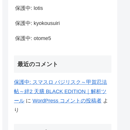
保護中: lotis
保護中: kyokousuiri
保護中: otome5
最近のコメント
保護中: スマスロ バジリスク～甲賀忍法
帖～絆2 天膳 BLACK EDITION｜解析ツ
ール
に
WordPress コメントの投稿者
よ
り