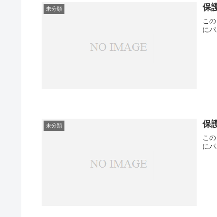
保護
未分類
この
にパ
保護
未分類
この
にパ