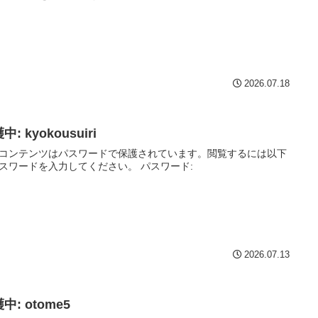
2026.07.18
中: kyokousuiri
コンテンツはパスワードで保護されています。閲覧するには以下
スワードを入力してください。 パスワード:
2026.07.13
中: otome5