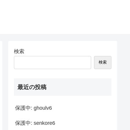
検索
検索
最近の投稿
保護中: ghoulv6
保護中: senkore6