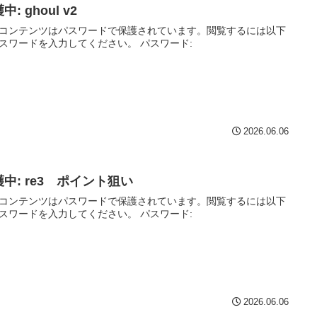
中: ghoul v2
コンテンツはパスワードで保護されています。閲覧するには以下
スワードを入力してください。 パスワード:
2026.06.06
中: re3 ポイント狙い
コンテンツはパスワードで保護されています。閲覧するには以下
スワードを入力してください。 パスワード:
2026.06.06