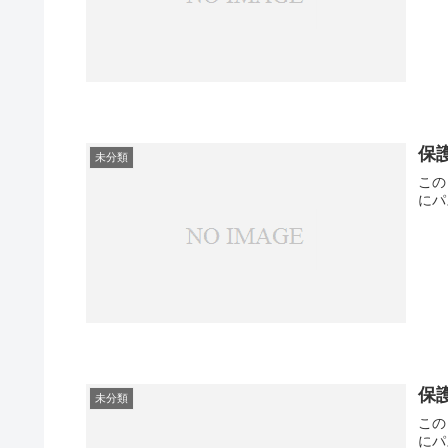
保護
未分類
この
にパ
保護
未分類
この
にパ