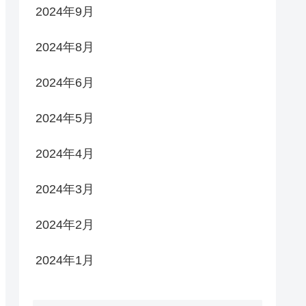
2024年9月
2024年8月
2024年6月
2024年5月
2024年4月
2024年3月
2024年2月
2024年1月