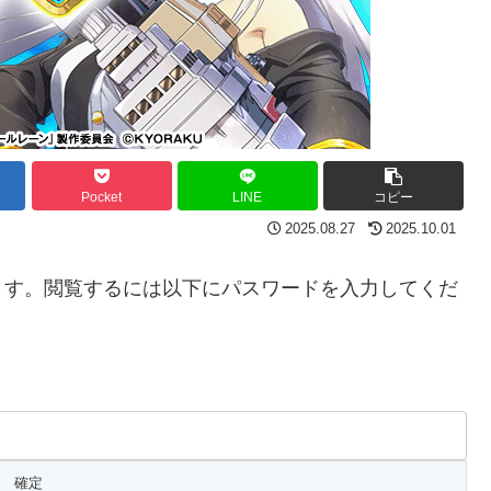
Pocket
LINE
コピー
2025.08.27
2025.10.01
ます。閲覧するには以下にパスワードを入力してくだ