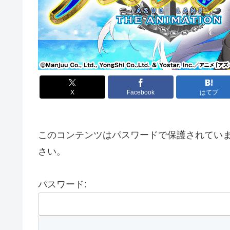
X
Facebook
はてブ
このコンテンツはパスワードで保護されてい
さい。
パスワード: