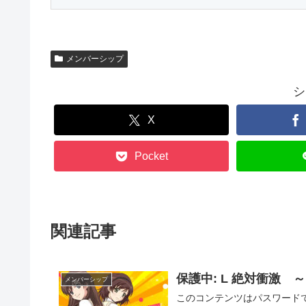
メンバーシップ
シ
X
Pocket
関連記事
保護中: L 絶対衝激 ～P
メンバーシップ
このコンテンツはパスワード