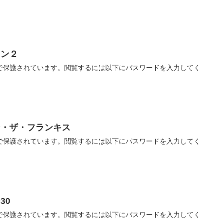
ウン２
で保護されています。閲覧するには以下にパスワードを入力してく
ン・ザ・フランキス
で保護されています。閲覧するには以下にパスワードを入力してく
30
で保護されています。閲覧するには以下にパスワードを入力してく