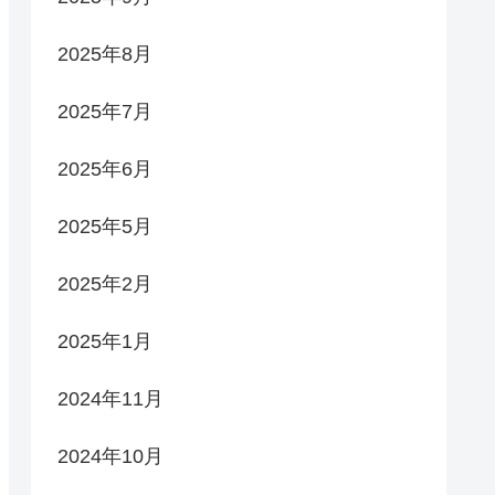
2025年8月
2025年7月
2025年6月
2025年5月
2025年2月
2025年1月
2024年11月
2024年10月