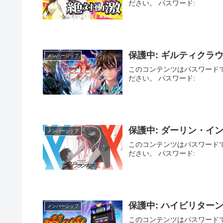
ださい。 パスワード:
保護中: ギルティクラ
メンバーシップ
このコンテンツはパスワード
ださい。 パスワード:
保護中: ダーリン・イ
メンバーシップ
このコンテンツはパスワード
ださい。 パスワード:
保護中: ハイビリターン
メンバーシップ
このコンテンツはパスワード