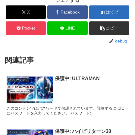
シェアする
X
Facebook
はてブ
Pocket
LINE
コピー
debug
関連記事
保護中: ULTRAMAN
メンバーシップ
このコンテンツはパスワードで保護されています。閲覧するには以下
にパスワードを入力してください。 パスワード:
保護中: ハイビリターン30
メンバーシップ